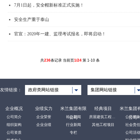
7月1日起，安全帽新标准正式实施！
安全生产重于泰山
官宣：2020年一建、监理考试报名，即将启动！
共
236
条记录 当前页
1/24
第 1-10 条
友情链接：
政府类网站链接
集团网站链接
企业概况
业绩实力
米兰集团有限
经典项目
米兰集团
公司简介
企业荣誉
裕达新闻
房屋建筑工程项目
公司形
公司
公司
组织架构
企业业绩
行业新闻
其他工程项目
社会责
公司资质
专栏
公司活