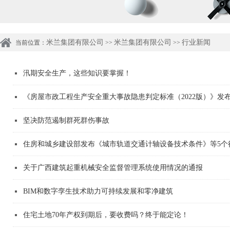
米兰集团有限公司
米兰集团有限公司
行业新闻
当前位置：
>>
>>
汛期安全生产，这些知识要掌握！
《房屋市政工程生产安全重大事故隐患判定标准（2022版）》发
坚决防范遏制群死群伤事故
住房和城乡建设部发布《城市轨道交通计轴设备技术条件》等5个
关于广西建筑起重机械安全监督管理系统使用情况的通报
BIM和数字孪生技术助力可持续发展和零净建筑
住宅土地70年产权到期后，要收费吗？终于能定论！