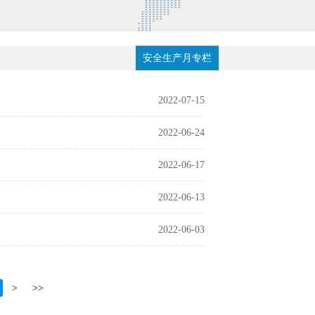
安全生产月专栏
2022-07-15
2022-06-24
2022-06-17
2022-06-13
2022-06-03
>
>>