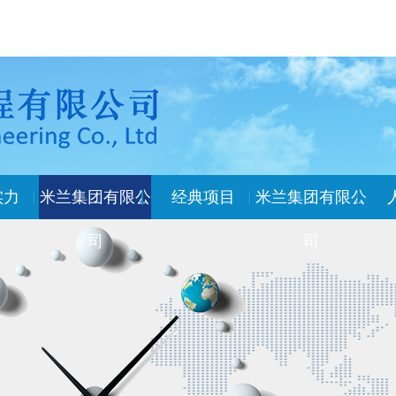
实力
米兰集团有限公
经典项目
米兰集团有限公
司
司