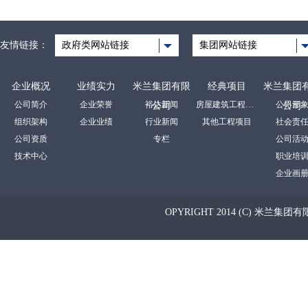
友情链接：
政府类网站链接
集团网站链接
企业概况
业绩实力
米兰集团有限
经典项目
米兰集团
公司简介
企业荣誉
裕达新闻
房屋建筑工程项目
公司形
公司
公司
组织架构
企业业绩
行业新闻
其他工程项目
社会责
公司资质
专栏
公司活
技术中心
职业培
企业画
OPYRIGHT 2014 (C) 米兰集团有