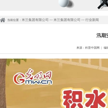
米兰集团有限公司
米兰集团有限公司
行业新闻
当前位置：
>>
>>
汛期
来源：科普中国网 | 编辑：