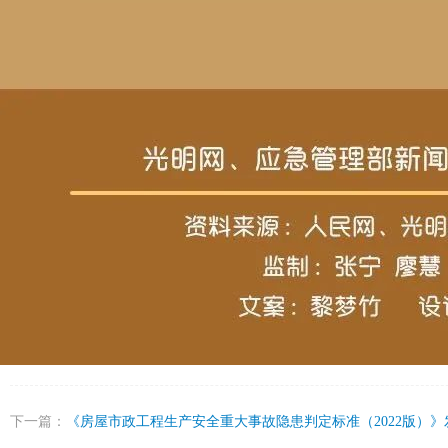
下一篇：
《房屋市政工程生产安全重大事故隐患判定标准（2022版）》