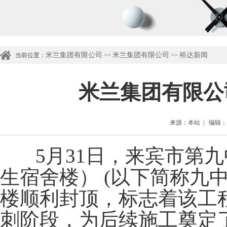
米兰集团有限公司
米兰集团有限公司
裕达新闻
当前位置：
>>
>>
米兰集团有限公司
来源：本站 | 编辑：管理
5月31日，来宾市第九中
生宿舍楼） (以下简称九中
楼顺利封顶，标志着该工
刺阶段，为后续施工奠定