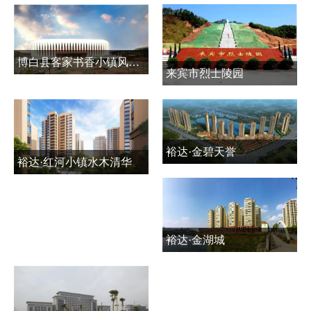
博白县客家书香小镇风情商贸城公共基础设施建设项目
来宾市烈士陵园
裕达·金碧天誉
裕达·红河小镇水木清华
裕达·金湖城